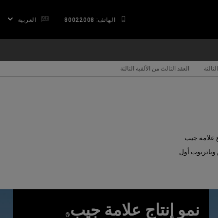
الهاتف: 80022008
العربية
لثالثة
العقد الثالث من الألفية الثالثة
 من إبداع علامة جيب
س وباتريوت أول
نمو إنتاج علامة جيب
®