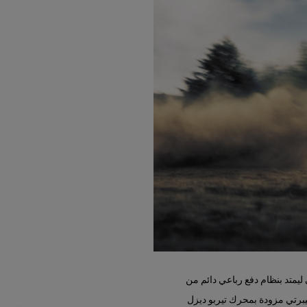
 ليمتد بنظام دفع رباعي دائم من
ي موديل عام 2005، طُرِحت سيارة ليبرتي مزودة بمحرك تيربو ديزل