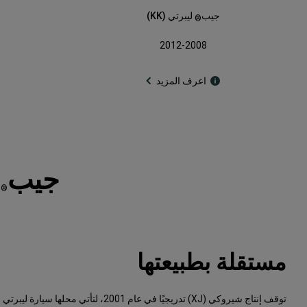
جيب
ليبرتي (KK)
®
2012-2008
اعرف المزيد
جيب
ل
®
مستقلة بطبيعتها
توقف إنتاج شيروكي (XJ) تدريجيًا في عام 2001، لتأتي محلها سيارة ليبرتي (KJ). امتازت جيب