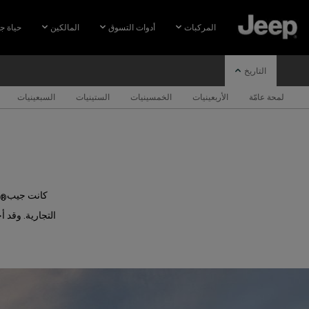
SKIP TO
MAIN
المركبات
أدوات التسوق
المالكين
حياة ج
CONTENT
التاريخ
لمحة عامّة
الأربعينيات
الخمسينيات
الستينيات
السبعينيات
SKIP TO
NAVIGATION
كانت جيب
®
التجارية. وقد أ