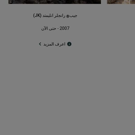
جيب
رانجلر انليمتد (JK)
®
2007 - حتى الآن
اعرف المزيد