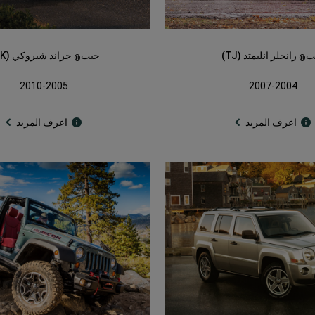
ب
رانجلر انليمتد (TJ)
جيب
جراند شيروكي (WK)
®
®
2010-2005
2007-2004
اعرف المزيد
اعرف المزيد