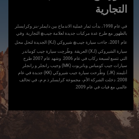
التجارية
في عام 1998، بدأت ثمار عملية الاندماج بين دايملر-بنز وكرايسلر
بالظهور مع طرح عدة مركبات جديدة لعلامة جيب
التجارية. وفي
®
عام 2001، جاءت سيارة جيب
شيروكي (KJ) الجديدة لتحل محل
®
سيارة الشيروكي (XJ) العريقة. وطُرحِت سيارة جيب كوماندر
التي تتسع لسبعة ركاب في عام 2006. وشهد عام 2007 طرح
سيارات جيب كومباس وباتريوت (MK) وجيب رانجلر و رانجلر
أنليمتد (JK). وطُرحت سيارة جيب شيروكي (KK) جديدة في عام
2008. دخلت الشركة الأم، مجموعة كرايسلر ذ.م.م، في تحالف
عالمي مع فيات في عام 2009.