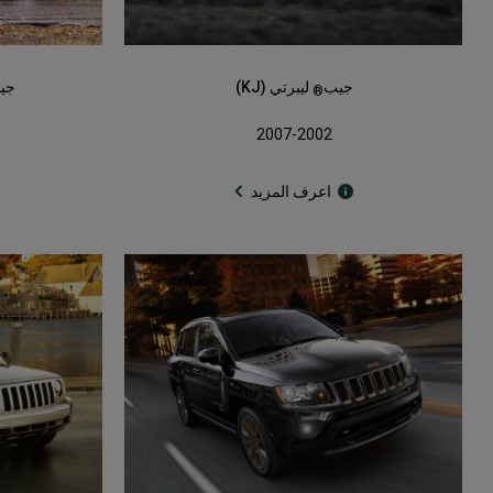
جيب
ليبرتي (KJ)
جي
®
2007-2002
اعرف المزيد