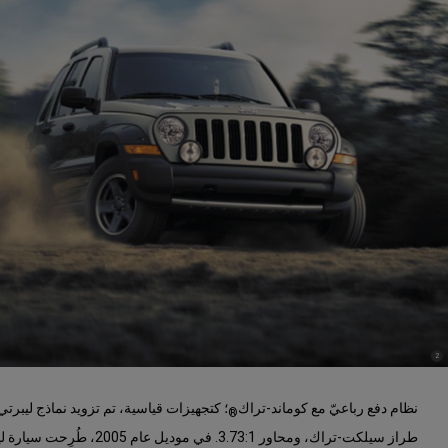
)
(
2
Disclosure
نظام دفع رباعيّ مع كوماند-تراك
؛ كتجهيزات قياسية، تم تزويد نماذج ليبرتي
®
طراز سيلكت-تراك، ومحاور 3.73:1. ف