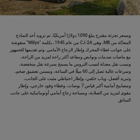
وبسعر تجزئة مقترح يبلغ 1090 دولارًا أمريكيًا، تم تزويد أحد النماذج
المعدّلة من MB، وهي CJ-2A من عام 1945، بكلمة "Willys" منقوشة
على جوانب غطاء المحرك وإطار الزجاج الأمامي. وتم تقديمها للجمهور
مع ماصات صدمات ونوابض ومقاعد أكثر راحة لمزيد من الراحة،
ونسب نقل معدلة لنسب التروس ما يسمح بسرعة نقل منخفضة،
وسرعات عالية تصل إلى 60 ميلًا في الساعة، ومسنن تعشيق ضخم،
وتبريد أفضل، وباب خلفي، وإطار احتياطي مثبت على الجانب،
ومصابيح أمامية أكبر قياس 7 بوصات، وغطاء وقود خارجي، وإطار
مقوى لمزيد من الصلابة، ومساحة زجاج أمامي أوتوماتيكية على جانب
السائق.