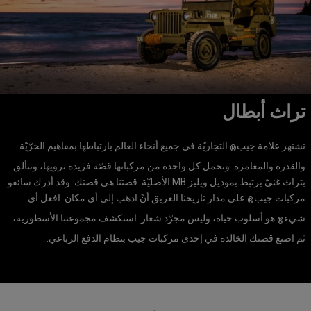
تراث أبطال
تشتهر علامة جيب
التجاريّة في جميع أنحاء العالم بارتباطها بمفاهيم الحرّيّة
®
والقدرة والمغامرة. وتحمل كل واحدة من مركباتها قصّة فريدة ترويها، وتتألق
بتراث غنيّ يرتبط بموديل ويليز MB الأصليّة. قصتنا هي قصتك. وقد أدرك سائقو
مركبات جيب
على مدار تاريخنا العريق أنً اذهب إلى أي مكان. افعل أي
®
شيء
هو أسلوب حياة، وليس مجرّد شعار. استكشف مجموعتنا الأسطورية،
®
ثم اصنع قصتك الخالدة في إحدى مركبات جيب بنظام الدفع الرباعي.