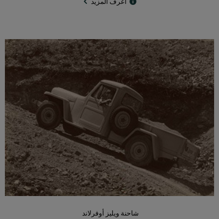
اعرف المزيد
شاحنة ويليز أوفرلاند