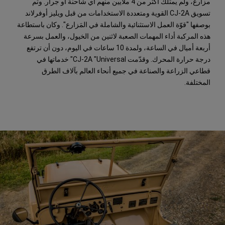
مزارع، ولم يمتلك أكثر من 4 ملايين منهم أي شاحنة أو جرار. وتم
تسويق CJ-2A القوية ومتعددة الاستخدامات من قبل ويليز أوفرلاند
بوصفها "قوّة العمل الاستثنائية والشاملة في المَزارع". وكان باستطاعة
هذه المركبة أداء المهمات الصعبة لاثنين من الخيول، والعمل بسرعة
أربعة أميال في الساعة، ولمدة 10 ساعات في اليوم، دون أن ترتفع
درجة حرارة المحرك. وقدّمت CJ-2A "Universal" خدماتها في
قطاعي الزراعة والصناعة في جميع أنحاء العالم بآلاف الطرق
المختلفة.