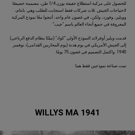
للحصول على مركبة استطلاع خفيفة بوزن 1/4 طن، مصممة خصيصًا
لاحتياجات الجيش. ثلاث شركات فقط استجابت للطلب وهي: بانتام،
وويليز، وفورد، ولكن، في غضون عام واحد، أنتجوا معًا نموذج المركبة
المعروفة في جميع أنحاء العالم باسم "جيب"
قدمت ويليز أوفرلاند النموذج الأولي "كواد" (تيمّنًا بنظام الدفع الرباعي)
إلى الجيش الأمريكي في يوم هدنة (يوم المحاربين القدامى)، نوفمبر
1940. واكتمل التصميم في غضون 75 يومًا.
تمت صناعة نموذجين فقط هما:
1941 WILLYS MA