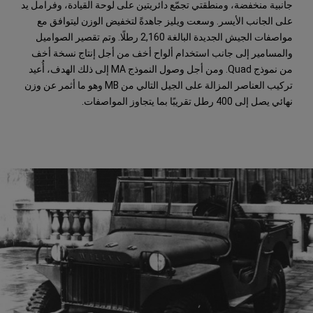
جانبية منخفضة، ومنطقتي تجمّع دائريتين على لوحة القيادة، وفرامل يد
على الجانب الأيسر. وسعت ويليز جاهدةً لتخفيض الوزن ليتوافق مع
مواصفات الجيش الجديدة البالغة 2,160 رطلًا. وتم تقصير الصواميل
والمسامير إلى جانب استخدام ألواح أخف من أجل إنتاج نسخة أخف
من نموذج Quad. ومن أجل وصول النموذج MA إلى ذلك الهدف، أُعيد
تركيب العناصر المزالة على الجيل التالي من MB وهو ما أثمر عن وزن
نهائي يصل إلى 400 رطل تقريبًا بما يتجاوز المواصفات.