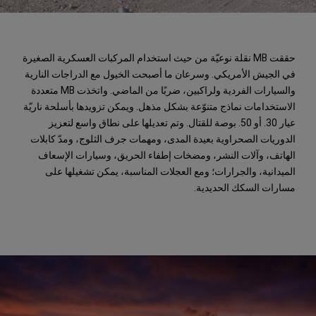
حققت MB نقلة نوعيّة من حيث استخدام المركبات العسكرية الصغيرة
في الجيش الأمريكي. وسرعان ما أصبحت الخيول مع الدراجات النارية
والسيارات الفردية ولراكبين، ضربًا من الماضي. واتخذت MB متعددة
الاستخدامات نماذج متنوّعة بشكل مذهل. ويمكن تزويدها بأسلحة ناريّة
عيار 30. أو 50. بوصة للقتال. وتم تعديلها على نطاق واسع لتعزيز
الدوريات الصحراوية بعيدة المدى، ومهمات جرف الثلوج، ومدّ كابلات
الهاتف، وآلات النشر، ومضخات إطفاء الحريق، وسيارات الإسعاف
الميدانية، والجرارات؛ ومع العجلات المناسبة، يمكن تشغيلها على
مسارات السكك الحديدية.