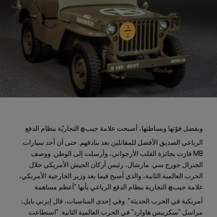
وبفضل قوّتها وبساطتها، أصبحت علامة جيب
التجاريّة بنظام الدفع
®
الرباعي الصديق الأفضل للمقاتلين بعد بنادقهم. حتى أن أحد سيارات
MB فازت بجائزة القلب الأرجواني، وأرسلت إلى الوطن. ووصف
الجنرال جورج سي. مارشال، رئيس أركان الجيش الأمريكي خلال
الحرب العالمية الثانية، والذي أصبح فيما بعد وزير الخارجية الأمريكي،
علامة جيب
التجارية بنظام الدفع الرباعي بأنها "أعظم مساهمة
®
أمريكية في الحرب الحديثة". وفي إحدى المناسبات، قال إيرني بايل،
مراسل "سكريبس هاوارد" في الحرب العالمية الثانية: "استطاعت