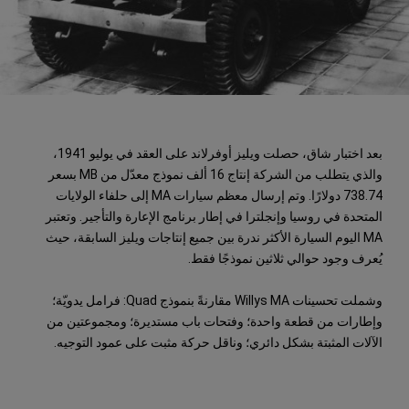
بعد اختبار شاق، حصلت ويليز أوفرلاند على العقد في يوليو 1941،
والذي يتطلب من الشركة إنتاج 16 ألف نموذج معدّل من MB بسعر
738.74 دولارًا. وتم إرسال معظم سيارات MA إلى حلفاء الولايات
المتحدة في روسيا وإنجلترا في إطار برنامج الإعارة والتأجير. وتعتبر
MA اليوم السيارة الأكثر ندرة بين جميع إنتاجات ويليز السابقة، حيث
يُعرف وجود حوالي ثلاثين نموذجًا فقط.
وشملت تحسينات Willys MA مقارنةً بنموذج Quad: فرامل يدويّة؛
وإطارات من قطعة واحدة؛ وفتحات باب مستديرة؛ ومجموعتين من
الآلات المثبتة بشكل دائري؛ وناقل حركة مثبت على عمود التوجيه.