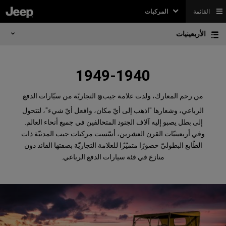
القائمة
المركبات
الأربعينيات
1949-1940
من رحم المعارك، ولدت علامة جيب
التجاريّة من سيّارات الدفع
®
الرباعي، وشعارها "اذهب إلى أيّ مكان، وافعل أيّ شيء"، لتتحول
إلى بطل يصبو إليه آلاف الجنود المتحالفين في جميع أنحاء العالم. ‏
وفي أربعينيّات القرن العشرين، أسّست مركبات جيب المدنيّة ذات
الطّابع البطوليّ حضورًا متميّزًا للعلامة التجاريّة بصفتها القائد دون
منازع في فئة سيارات الدفع الرباعي.