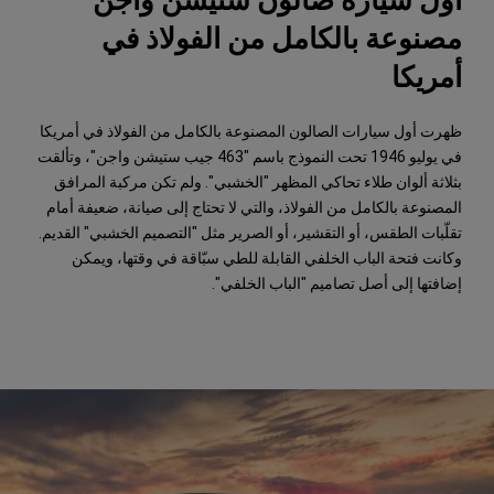
أول سيارة صالون ستيشن واجن
مصنوعة بالكامل من الفولاذ في
أمريكا
ظهرت أول سيارات الصالون المصنوعة بالكامل من الفولاذ في أمريكا
في يوليو 1946 تحت النموذج باسم "463 جيب ستيشن واجن"، وتألقت
بثلاثة ألوان طلاء تحاكي المظهر "الخشبي". ولم تكن مركبة المرافق
المصنوعة بالكامل من الفولاذ، والتي لا تحتاج إلى صيانة، ضعيفة أمام
تقلّبات الطقس، أو التقشير، أو الصرير مثل "التصميم الخشبي" القديم.
وكانت فتحة الباب الخلفي القابلة للطي سبّاقة في وقتها، ويمكن
إضافتها إلى أصل تصاميم "الباب الخلفي".