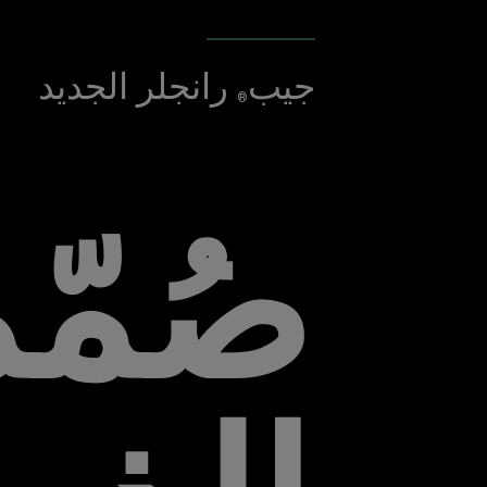
جيب
رانجلر الجديد
®
صُمّ