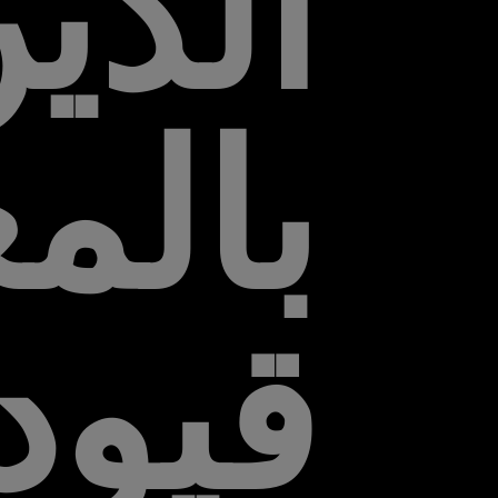
الذي
بالمغ
قيود