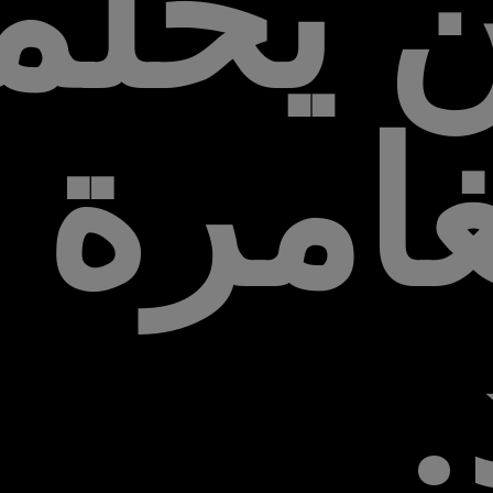
ن يحل
امرة ب
.