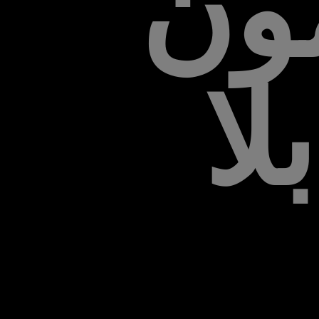
مون
لا