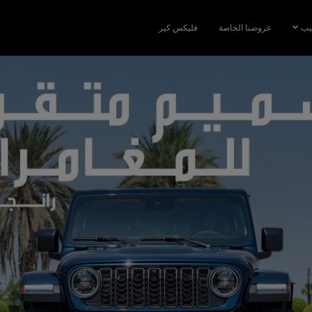
يب
عروضنا الخاصة
فليكس كير