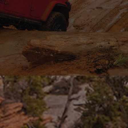
VIE
FUL
GALLER