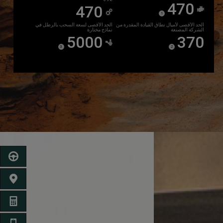
470
470
)
(
1
Disclosure
الحد الأقصى لأميال نطاق القيادة المقدرة من
الحد الأقصى لسعة السحب بالرطل في
الشركة المصنعة
نماذج مختارة
5000
370
)
(
)
(
3
2
Disclosure
Disclosure
أحجز للق
ابحث عن
احصل ع