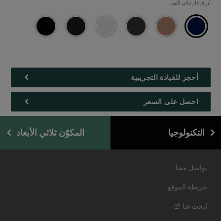
ألوان
أزرق جاز ثنائي اللون
الهيكل
الخارجية
أحجز للقيادة التجريبية
احصل على السعر
التكنولوجيا
المكوّن ثلاثي الأبعاد
تواصل معنا
خريطة الموقع
ابحث
عنا