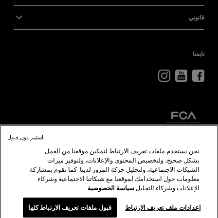
قانوني
تابعنا
استمر دون قبول
كرايسلر
دودج
رام
أبارث
ألفا
روميو
نحن نستخدم ملفات تعريف الارتباط لتمكين موقعنا من العمل
بشكل صحيح، ولتخصيص المحتوى والإعلانات، ولتوفير ميزات
الشبكات الاجتماعية، ولتحليل حركة المرور لدينا. كما نقوم بمشاركة
©2026 FCA US LLC. جميع الحقوق محفوظة. كرايسلر، دودج، جيب، رام، موبار، إس آر تي هي
معلومات حول استخدامك لموقعنا مع شبكاتنا الاجتماعية وشركاء
ألفا روميو وفيات هي علامات تجارية مسجلة لدى شركة FCA Group Marketing S.p.A ويلزم
الإعلانات وشركاء التحليل.
سياسة الخصوصية
الصور الواردة هي لأغراض التوضيح فقط وقد تختلف ، اتصل بالموزع المحلي لمزيد من المعلومات.
Chat
إعدادات ملف تعريف الارتباط
قبول ملفات تعريف الارتباط كلها