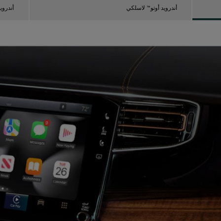
أندرويد أوتو™ لاسلكي
أندروي