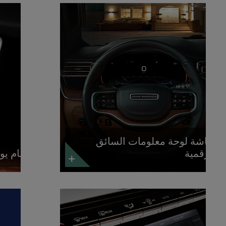
اشة
نظام
وحة
يوكونيكت®
علومات
5
لسائق
مع
لرقمية
شاشة
ستكشف
تعمل
مزيد
باللمس
قياس
12
بوصة
استكشف
المزيد
شاشة لوحة معلومات السائق
الرقمية
نظام يوكونيكت® 5 مع ش
)
(
)
(
1
2
Disclosure
Disclosure
اشة
فلية
نسدلة
هلة
لاستخدام