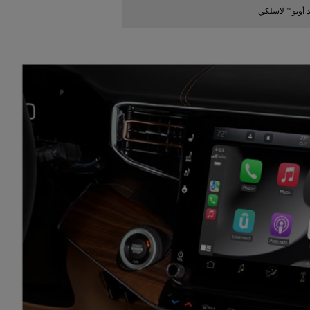
د أوتو™ لاسلكي