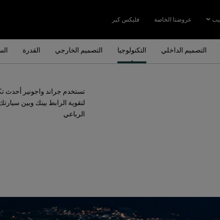
يب
عروضنا الخاصة
فليكس كير
التصميم الداخلي
التكنولوجيا
التصميم الخارجي
القدرة
الس
تستخدم جراند واجونير أحدث تكن
لتقوية الرابط بينك وبين سيارتك
الرباعي