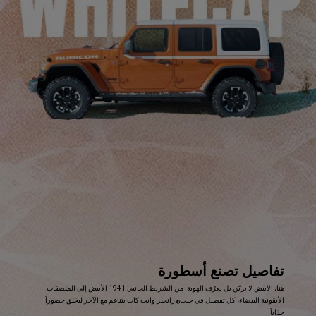
تفاصيل تصنع أسطورة
,
هنا، الأبيض لا يزيّن بل يعرّف الهوية. من الشريط الجانبي 1941 الأبيض إلى الملصقات
الأيقونية البيضاء، كل تفصيل في جيب
رانجلر وايت كاب يتناغم مع الآخر ليخلق حضوراً
®
جذاباً.