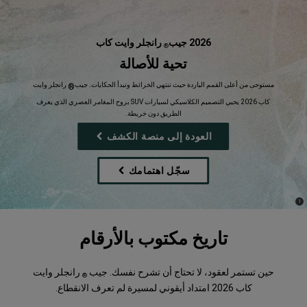
2026 جيب
رانجلر وايت كاب
®
,
تحية للأصالة
,
مستوحى من أعلى القمم الباردة حيث تنتهي الخرائط وتبدأ الحكايات. جيب
رانجلر وايت
®
كاب 2026 يحيي التصميم الكلاسيكي لسيارات SUV بروح المغامر العصري الذي يعرف
الطريق دون خريطة.
,
العودة إلى منصة الكشف
سجّل اهتمامك
,
)
(
1
Disclosure
تاريخ مكتوب بالأرقام
حين تستمر لعقود، لا تحتاج أن تشرح نفسك. جيب
رانجلر وايت
®
كاب 2026 امتداد أيقوني لمسيرة لم تعرف الانقطاع.