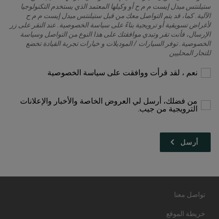
ستيلنتس ميدل إيست م م ح أو وكيلها المعتمد الذي يستخدم التكنولوجيا
الآلية. كما، قد يتم التواصل معك من قبل ستيلنتس ميدل إيست م م ح
لأغراض تسويقية أو ترويجية بناءً على سياسة الخصوصية. عند النقر على زر
الإرسال، فأنت تقر وتبدي موافقتك على هذا النوع من التواصل وسياسة
الخصوصية. توفر السيارات / الموديلات و خيارات تجربة القيادة تخضع
للتجار المحليين
يرجى
نعم ، لقد قرأت ووافقت على سياسة الخصوصية
التحديد
للمتابعة
من فضلك، أرسل لي العروض الخاصة والأخبار والإعلانات
الترويجية من جيب.
تواصل معنا
خريطة الموقع