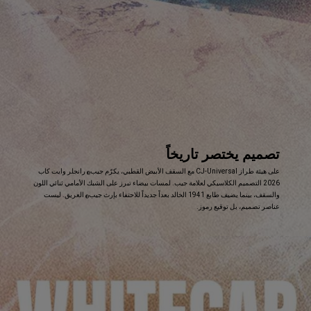
تصميم يختصر تاريخاً
,
على هيئة طراز CJ-Universal مع السقف الأبيض القطبي، يكرّم جيب
رانجلر وايت كاب
®
2026 التصميم الكلاسيكي لعلامة جيب. لمسات بيضاء تبرز على الشبك الأمامي ثنائي اللون
والسقف، بينما يضيف طابع 1941 الخالد بعداً جديداً للاحتفاء بإرث جيب
العريق. ليست
®
عناصر تصميم، بل توقيع رموز.
,