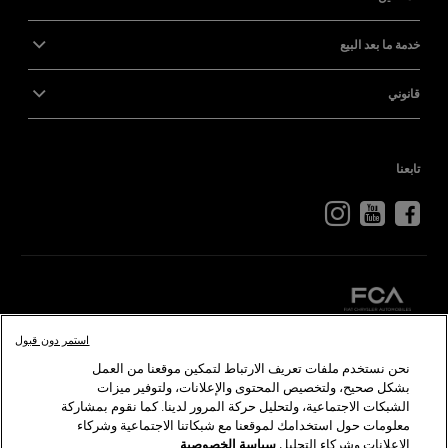
خدمة ما بعد البيع
قانوني
تابعنا
استمر دون قبول
كرايسلر
دودج
رام
أبارث
ألفا
روميو
نحن نستخدم ملفات تعريف الارتباط لتمكين موقعنا من العمل
بشكل صحيح، ولتخصيص المحتوى والإعلانات، ولتوفير ميزات
الشبكات الاجتماعية، ولتحليل حركة المرور لدينا. كما نقوم بمشاركة
©2026 FCA US LLC. جميع الحقوق محفوظة. كرايسلر، دودج، جيب، رام، موبار، إس آر تي هي
معلومات حول استخدامك لموقعنا مع شبكاتنا الاجتماعية وشركاء
ألفا روميو وفيات هي علامات تجارية مسجلة لدى شركة FCA Group Marketing S.p.A ويلزم
الإعلانات وشركاء التحليل.
سياسة الخصوصية