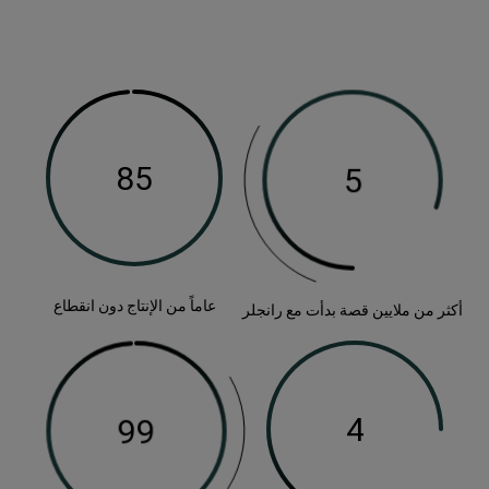
عاماً من الإنتاج دون انقطاع
أكثر من ملايين قصة بدأت مع رانجلر
8
9
كثر
اماً
جيال
لايين
ن
ن
الروح
لمغامرات
ما
لإنتاج
فسها
لايين
لنا
ون
صة
ي
دأت
نقطاع
ع
لبداية
انجلر