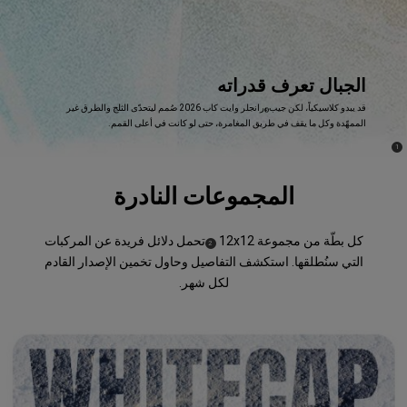
الجبال تعرف قدراته
,
قد يبدو كلاسيكياً، لكن جيب
رانجلر وايت كاب 2026 صُمم ليتحدّى الثلج والطرق غير
®
الممهّدة وكل ما يقف في طريق المغامرة، حتى لو كانت في أعلى القمم.
,
)
(
1
Disclosure
المجموعات النادرة
كل بطّة من مجموعة 12x12
تحمل دلائل فريدة عن المركبات
)
(
2
Disclosure
التي سنُطلقها. استكشف التفاصيل وحاول تخمين الإصدار القادم
لكل شهر.