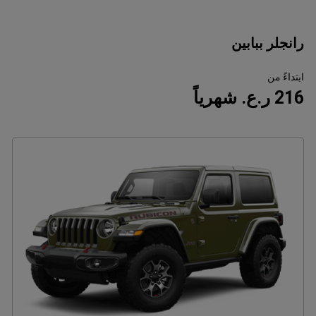
رانجلر ببابين
ابتداءً من
216 ر.ع. شهرياً