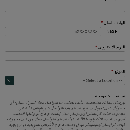
الهاتف النقال
+968
البريد الالكتروني
الموقع
سياسة الخصوصية
بإرسال بياناتك الشخصية، فأنت تطلب منا التواصل معك لشراء سيارة أو
حصولك على تمويل سيارة. قد يتم هذا التواصل عبر الهاتف نيابة عن
مجموعة فيات كرايسلر اوتوموبيلز ميدل إيست م م ح أو وكيلها المعتمد
الذي يستخدم التكنولوجيا الآلية. كما، قد يتم التواصل معك من قبل مجموعة
فيات كرايسلر اوتوموبيلز ميدل إيست م م ح لأغراض تسويقية أو ترويجية
بناءً على سياسة الخصوصية. عند النقر على زر الإرسال، فأنت تقر وتبدي